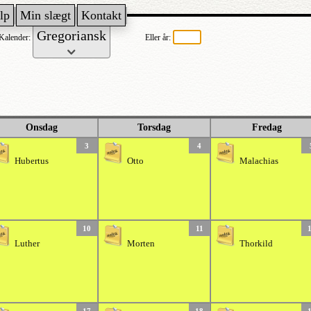
lp
Min slægt
Kontakt
Kalender:
Eller år:
Onsdag
Torsdag
Fredag
3
4
Hubertus
Otto
Malachias
10
11
Luther
Morten
Thorkild