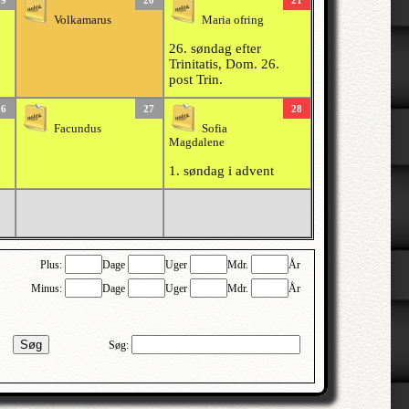
19
20
21
Volkamarus
Maria ofring
26. søndag efter
Trinitatis, Dom. 26.
post Trin.
26
27
28
Facundus
Sofia
Magdalene
1. søndag i advent
Plus:
Dage
Uger
Mdr.
År
Minus:
Dage
Uger
Mdr.
År
Søg
Søg: