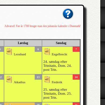
Advarsel: Før år 1700 brugte man den julianske kalender i Danmark!
Lørdag
Søndag
5
6
7
Leonhard
Engelbrecht
24. søndag efter
Trinitatis, Dom. 24.
post Trin.
12
13
14
Arkadius
Frederik
25. søndag efter
Trinitatis, Dom. 25.
post Trin.