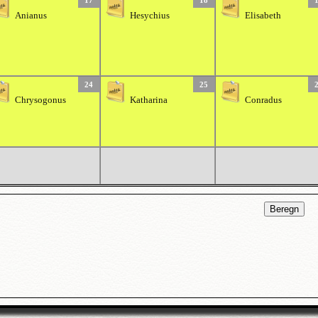
17
18
Anianus
Hesychius
Elisabeth
24
25
Chrysogonus
Katharina
Conradus
Beregn