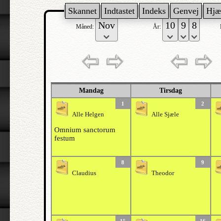
Skannet
Indtastet
Indeks
Genvej
Hjæ
Måned:
År:
Mandag
Tirsdag
1
2
Alle Helgen
Alle Sjæle
Omnium sanctorum
festum
8
9
Claudius
Theodor