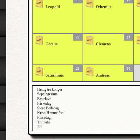
15
16
Leopold
Othenius
22
23
Cecilie
Clemens
29
30
Saturninus
Andreas
Hellig tre konger
Septuagesima
Fastelavn
Påskedag
Store Bededag
Kristi Himmelfart
Pinsedag
Trinitatis
Jul