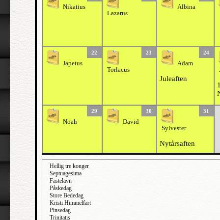
Nikatius
Albina
Lazarus
22
23
24
Japetus
Adam
Torlacus
Juleaften
1
29
30
31
Noah
David
Sylvester
Nytårsaften
Hellig tre konger
Septuagesima
Fastelavn
Påskedag
Store Bededag
Kristi Himmelfart
Pinsedag
Trinitatis