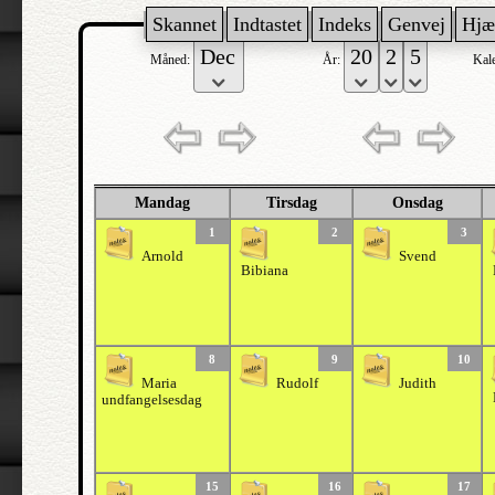
Skannet
Indtastet
Indeks
Genvej
Hjæ
Måned:
År:
Kal
Mandag
Tirsdag
Onsdag
1
2
3
Arnold
Svend
Bibiana
8
9
10
Maria
Rudolf
Judith
undfangelsesdag
15
16
17