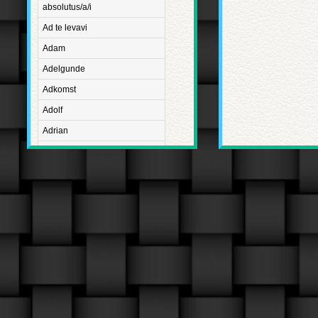
absolutus/a/i
Ad te levavi
Adam
Adelgunde
Adkomst
Adolf
Adrian
Advent
Adventus Domini
Aetatis suae
Aftægt
Agapetus
Agathe
Agathon
Agnes
Albanus