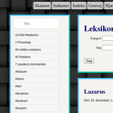
Skannet
Indtastet
Indeks
Genvej
Hjæ
Leksiko
10.000 Martyrers
Kategori:
2 Pinsedag
Søg:
40 milites martyres
40 Riddere
Søg
7 (septem) dormientes
Abbauer
Abdon
Abel
Lazarus
Abnahme
Den 16. december. La
Abraham
Absalon