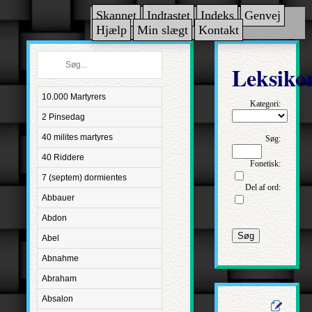
Skannet
Indtastet
Indeks
Genvej
Hjælp
Min slægt
Kontakt
Leksiko
10.000 Martyrers
Kategori:
2 Pinsedag
40 milites martyres
Søg:
40 Riddere
Fonetisk:
7 (septem) dormientes
Del af ord:
Abbauer
Abdon
Søg
Abel
Abnahme
Abraham
Absalon