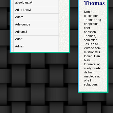
Thomas
absolutus/a/i
Ad te levavi
Den 21.
december.
Adam
Thomas dag
er opkaldt
Adelgunde
efter
Adkomst
apostlen
Thomas,
Adolf
som efter
Jesus død
Adrian
virkede som
missionær i
Advent
Indien. Han
blev
Adventus Domini
tortureret og
martyrdræbt,
Aetatis suae
da han
Aftægt
nægtede at
ofre til
Agapetus
solguden.
Agathe
Agathon
Agnes
Albanus