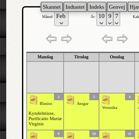
Skannet
Indtastet
Indeks
Genvej
Hjæ
Måned:
År:
Kal
Mandag
Tirsdag
Onsdag
2
3
4
Blasius
Ansgar
Veronika
Kyndelmisse,
Purificatio Mariæ
Virginis
9
10
11