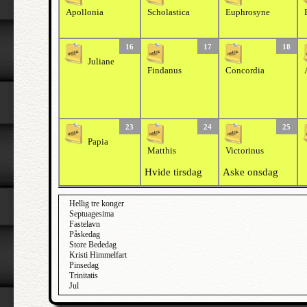
Apollonia
Scholastica
Euphrosyne
16
17
18
Juliane
Findanus
Concordia
23
24
25
Papia
Matthis
Victorinus
Hvide tirsdag
Aske onsdag
Hellig tre konger
Septuagesima
Fastelavn
Påskedag
Store Bededag
Kristi Himmelfart
Pinsedag
Trinitatis
Jul