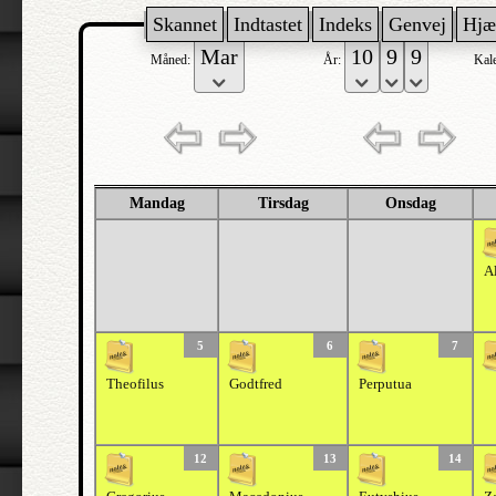
Skannet
Indtastet
Indeks
Genvej
Hjæ
Måned:
År:
Kal
Mandag
Tirsdag
Onsdag
A
5
6
7
Theofilus
Godtfred
Perputua
12
13
14