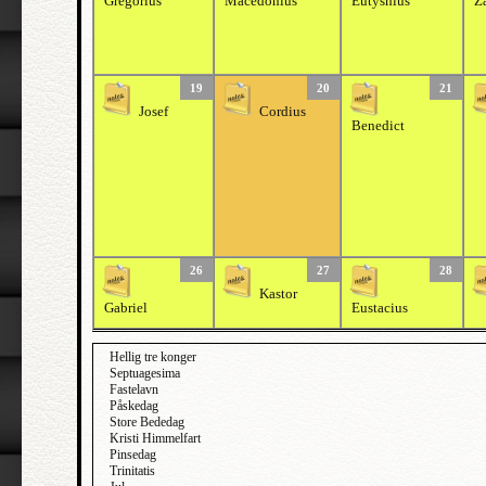
Gregorius
Macedonius
Eutyshius
Z
19
20
21
Josef
Cordius
Benedict
26
27
28
Kastor
Gabriel
Eustacius
Hellig tre konger
Septuagesima
Fastelavn
Påskedag
Store Bededag
Kristi Himmelfart
Pinsedag
Trinitatis