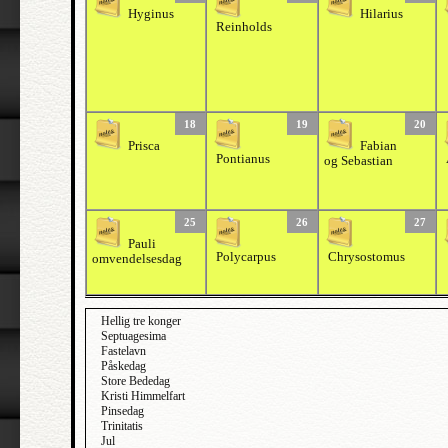
Hyginus
Hilarius
Reinholds
18
19
20
Prisca
Fabian
Pontianus
og Sebastian
25
26
27
Pauli
Polycarpus
Chrysostomus
omvendelsesdag
Hellig tre konger
Septuagesima
Fastelavn
Påskedag
Store Bededag
Kristi Himmelfart
Pinsedag
Trinitatis
Jul