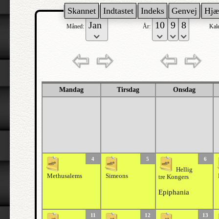
Skannet
Indtastet
Indeks
Genvej
Hjæ
Måned:
År:
Kal
Mandag
Tirsdag
Onsdag
4
5
6
Hellig
Methusalems
Simeons
tre Kongers
Epiphania
11
12
13