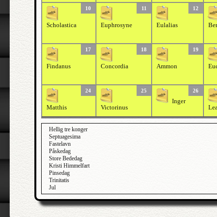
10
11
12
Scholastica
Euphrosyne
Eulalias
Be
17
18
19
Findanus
Concordia
Ammon
Euc
24
25
26
Inger
Matthis
Victorinus
Le
Hellig tre konger
Septuagesima
Fastelavn
Påskedag
Store Bededag
Kristi Himmelfart
Pinsedag
Trinitatis
Jul