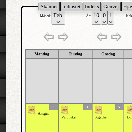
Skannet
Indtastet
Indeks
Genvej
Hjæ
Måned:
År:
Kal
Mandag
Tirsdag
Onsdag
3
4
5
Ansgar
Veronika
Agathe
Do