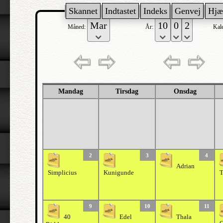
Skannet
Indtastet
Indeks
Genvej
Hjæ
Måned:
År:
Kal
Mandag
Tirsdag
Onsdag
2
3
4
Adrian
Simplicius
Kunigunde
T
9
10
11
40
Edel
Thala