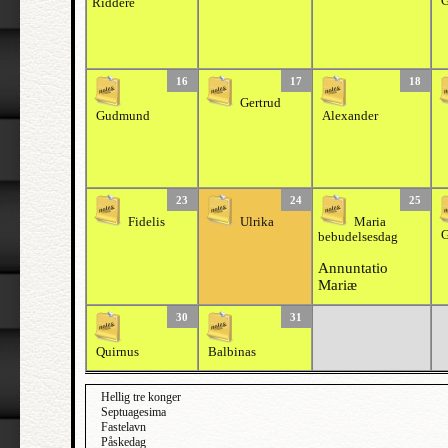
G
Riddere
16
17
18
Gertrud
Gudmund
Alexander
23
24
25
Fidelis
Ulrika
Maria
G
bebudelsesdag
Annuntatio
Mariæ
30
31
Quirnus
Balbinas
Hellig tre konger
Septuagesima
Fastelavn
Påskedag