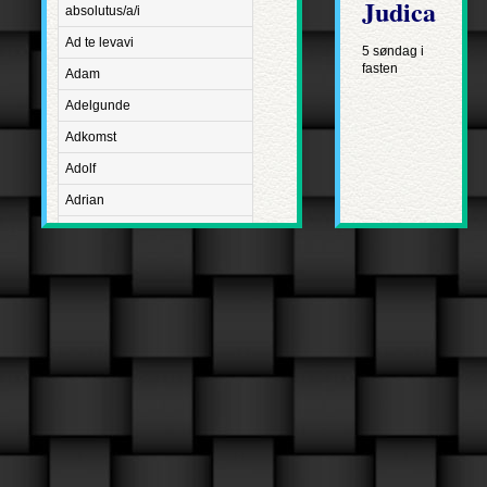
Judica
absolutus/a/i
Ad te levavi
5 søndag i
fasten
Adam
Adelgunde
Adkomst
Adolf
Adrian
Advent
Adventus Domini
Aetatis suae
Aftægt
Agapetus
Agathe
Agathon
Agnes
Albanus