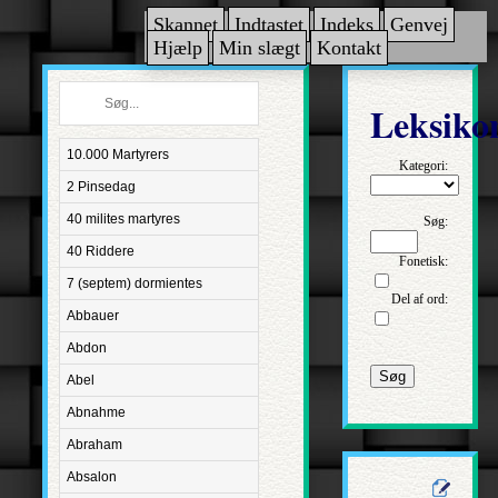
Skannet
Indtastet
Indeks
Genvej
Hjælp
Min slægt
Kontakt
Leksiko
10.000 Martyrers
Kategori:
2 Pinsedag
40 milites martyres
Søg:
40 Riddere
Fonetisk:
7 (septem) dormientes
Del af ord:
Abbauer
Abdon
Søg
Abel
Abnahme
Abraham
Absalon