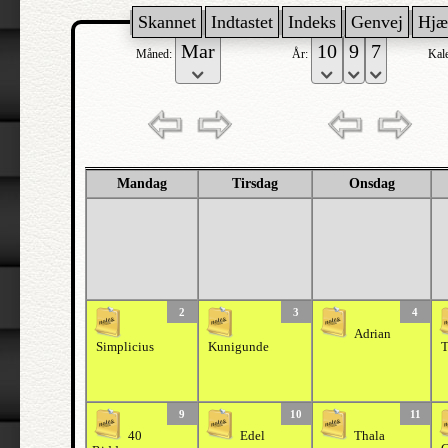
Skannet
Indtastet
Indeks
Genvej
Hjæ
Måned:
År:
Kal
Mandag
Tirsdag
Onsdag
2
3
4
Adrian
Simplicius
Kunigunde
T
9
10
11
40
Edel
Thala