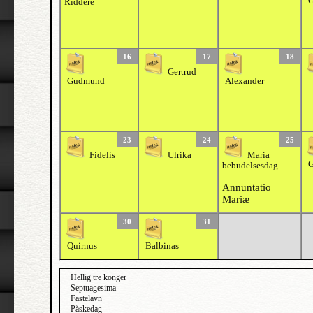
G
Riddere
16
17
18
Gertrud
Gudmund
Alexander
23
24
25
Fidelis
Ulrika
Maria
G
bebudelsesdag
Annuntatio
Mariæ
30
31
Quirnus
Balbinas
Hellig tre konger
Septuagesima
Fastelavn
Påskedag