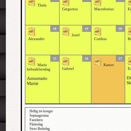
Thala
Gregorius
Macedonius
E
18
19
20
Josef
Alexander
Cordius
B
25
26
27
Maria
Kastor
Gabriel
E
bebudelsesdag
Di
Annuntatio
Sk
Mariæ
Hellig tre konger
Septuagesima
Fastelavn
Påskedag
Store Bededag