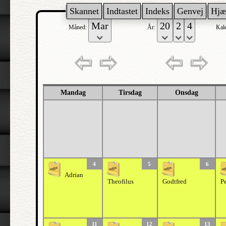
Skannet
Indtastet
Indeks
Genvej
Hjæ
Måned:
År:
Kal
Mandag
Tirsdag
Onsdag
4
5
6
Adrian
Theofilus
Godtfred
P
11
12
13