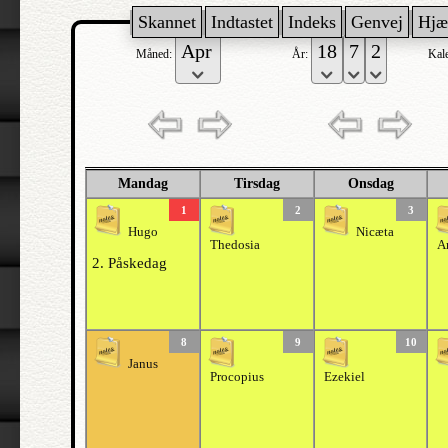
Skannet
Indtastet
Indeks
Genvej
Hjæ
Måned:
År:
Kal
Mandag
Tirsdag
Onsdag
1
2
3
Hugo
Nicæta
Thedosia
A
2. Påskedag
8
9
10
Janus
Procopius
Ezekiel