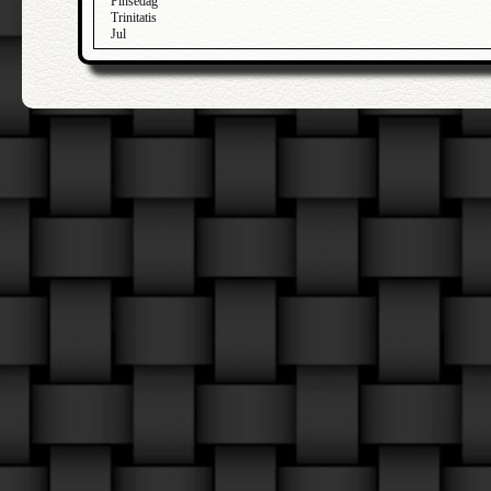
Pinsedag
Trinitatis
Jul