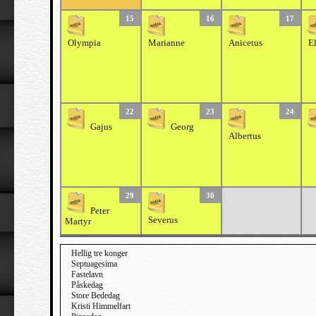
15
16
17
Olympia
Marianne
Anicetus
E
22
23
24
Gajus
Georg
Albertus
29
30
Peter
Severus
Martyr
Hellig tre konger
Septuagesima
Fastelavn
Påskedag
Store Bededag
Kristi Himmelfart