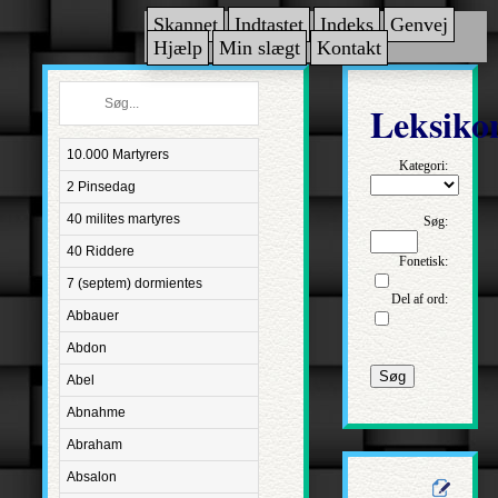
Skannet
Indtastet
Indeks
Genvej
Hjælp
Min slægt
Kontakt
Leksiko
10.000 Martyrers
Kategori:
2 Pinsedag
40 milites martyres
Søg:
40 Riddere
Fonetisk:
7 (septem) dormientes
Del af ord:
Abbauer
Abdon
Søg
Abel
Abnahme
Abraham
Absalon