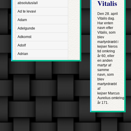
Vitalis
absolutus/a/i
Ad te levavi
Den 28. april
Vitalis dag.
Adam
Har enten
navn efter
Adelgunde
Vitalis, som
Adkomst
blev
martyrdræbt i
Adolf
kejser Neros
tid omkring
Adrian
år 60, eller
en anden
Advent
martyr af
samme
Adventus Domini
navn, som
blev
Aetatis suae
martyrdræbt
Aftægt
af
kejser Marcus
Agapetus
Aurelius omkring
år 171.
Agathe
Agathon
Agnes
Albanus