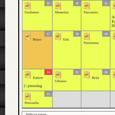
10
11
12
Gordianus
Mamertus
Pancratius
As
Kr
H
17
18
19
Bruno
Erik
Potentiana
24
25
26
Esthers
Beda
Urbanus
2. pinsedag
31
Petronella
Hellig tre konger