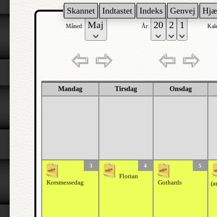
Skannet
Indtastet
Indeks
Genvej
Hjæ
Måned:
År:
Kal
Mandag
Tirsdag
Onsdag
3
4
5
Florian
Korsmessedag
Gothards
(a