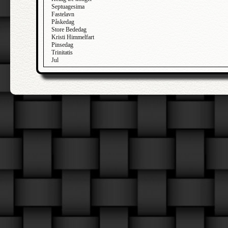
Septuagesima
Fastelavn
Påskedag
Store Bededag
Kristi Himmelfart
Pinsedag
Trinitatis
Jul