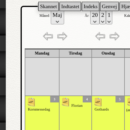
Skannet
Indtastet
Indeks
Genvej
Hjæ
Måned:
År:
Kal
Mandag
Tirsdag
Onsdag
3
4
5
Florian
Korsmessedag
Gothards
(a