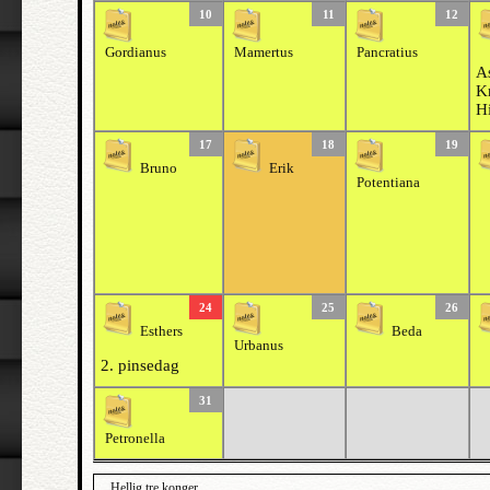
10
11
12
Gordianus
Mamertus
Pancratius
As
Kr
H
17
18
19
Bruno
Erik
Potentiana
24
25
26
Esthers
Beda
Urbanus
2. pinsedag
31
Petronella
Hellig tre konger