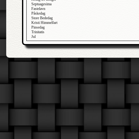
Septuagesima
Fastelavn
Påskedag
Store Bededag
Kristi Himmelfart
Pinsedag
Trinitatis
Jul