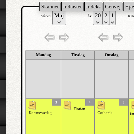
Skannet
Indtastet
Indeks
Genvej
Hjæ
Måned:
År:
Kal
Mandag
Tirsdag
Onsdag
3
4
5
Florian
Korsmessedag
Gothards
(a