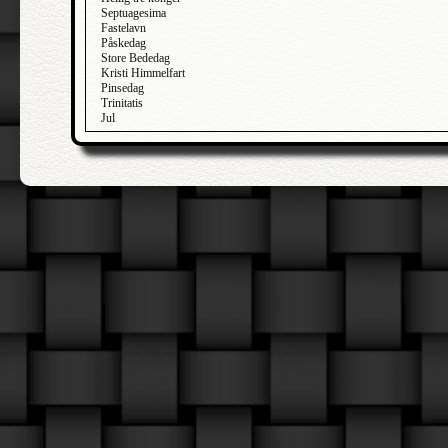
Septuagesima
Fastelavn
Påskedag
Store Bededag
Kristi Himmelfart
Pinsedag
Trinitatis
Jul