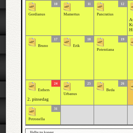
10
11
12
Gordianus
Mamertus
Pancratius
As
Kr
H
17
18
19
Bruno
Erik
Potentiana
24
25
26
Esthers
Beda
Urbanus
2. pinsedag
31
Petronella
Hellig tre konger