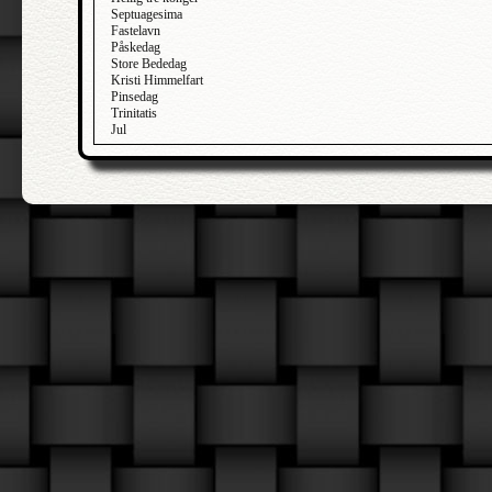
Septuagesima
Fastelavn
Påskedag
Store Bededag
Kristi Himmelfart
Pinsedag
Trinitatis
Jul