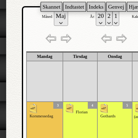
Skannet
Indtastet
Indeks
Genvej
Hjæ
Måned:
År:
Kal
Mandag
Tirsdag
Onsdag
3
4
5
Florian
Korsmessedag
Gothards
(a