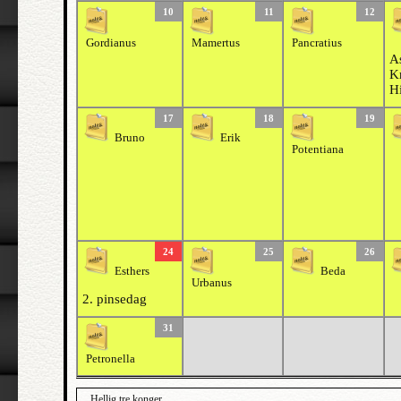
10
11
12
Gordianus
Mamertus
Pancratius
As
Kr
H
17
18
19
Bruno
Erik
Potentiana
24
25
26
Esthers
Beda
Urbanus
2. pinsedag
31
Petronella
Hellig tre konger