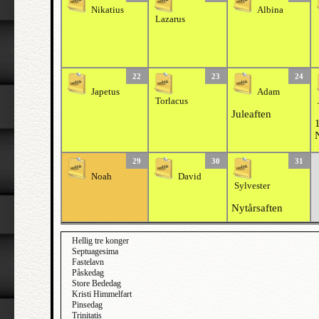
Nikatius
Albina
Lazarus
22
23
24
Japetus
Adam
Torlacus
Juleaften
1
29
30
31
Noah
David
Sylvester
Nytårsaften
Hellig tre konger
Septuagesima
Fastelavn
Påskedag
Store Bededag
Kristi Himmelfart
Pinsedag
Trinitatis