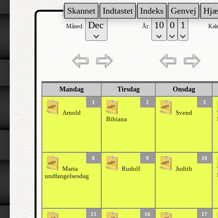
Skannet
Indtastet
Indeks
Genvej
Hjæ
Måned:
År:
Kal
Mandag
Tirsdag
Onsdag
1
2
3
Arnold
Svend
Bibiana
8
9
10
Maria
Rudolf
Judith
undfangelsesdag
15
16
17