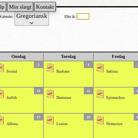
lp
Min slægt
Kontakt
Kalender:
Eller år:
Onsdag
Torsdag
Fredag
3
4
Svend
Barbara
Sabina
10
11
Judith
Damasus
Epimachus
17
18
Albina
Louise
Nemesius