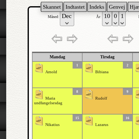
Skannet
Indtastet
Indeks
Genvej
Hjæ
Måned:
År:
Mandag
Tirsdag
1
2
Arnold
Bibiana
8
9
Maria
Rudolf
undfangelsesdag
15
16
Nikatius
Lazarus