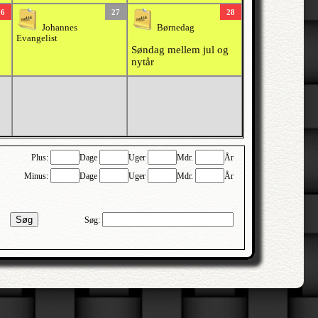
26
27
28
Johannes
Børnedag
Evangelist
Søndag mellem jul og
nytår
Plus:
Dage
Uger
Mdr.
År
Minus:
Dage
Uger
Mdr.
År
Søg
Søg: