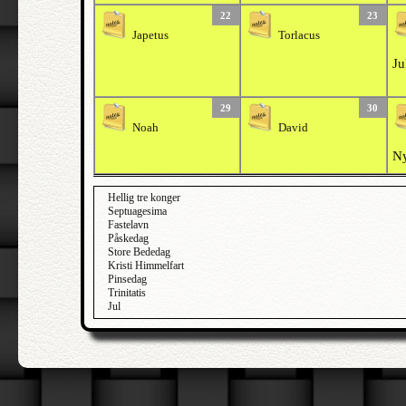
22
23
Japetus
Torlacus
Ju
29
30
Noah
David
Ny
Hellig tre konger
Septuagesima
Fastelavn
Påskedag
Store Bededag
Kristi Himmelfart
Pinsedag
Trinitatis
Jul