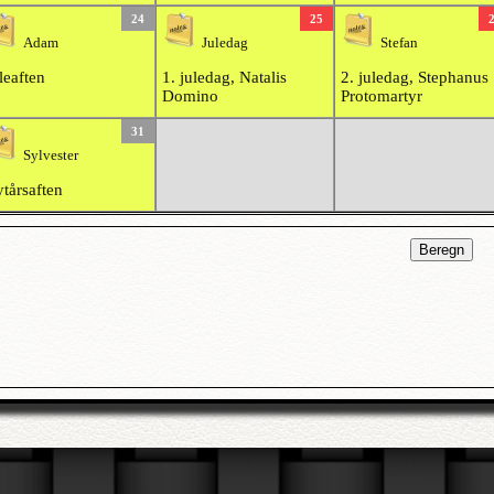
24
25
Adam
Juledag
Stefan
leaften
1. juledag, Natalis
2. juledag, Stephanus
Domino
Protomartyr
31
Sylvester
tårsaften
Beregn