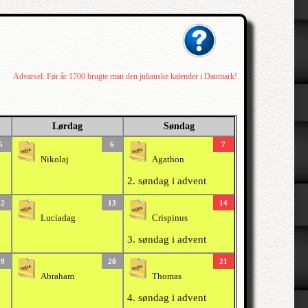
Advarsel: Før år 1700 brugte man den julianske kalender i Danmark!
Lørdag
Søndag
5
6
7
Nikolaj
Agathon
2. søndag i advent
12
13
14
Luciadag
Crispinus
3. søndag i advent
19
20
21
Abraham
Thomas
4. søndag i advent