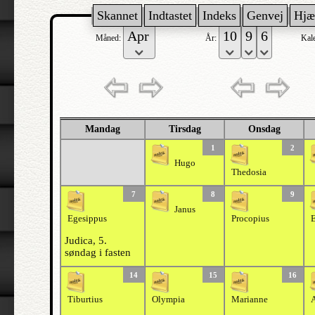
Skannet
Indtastet
Indeks
Genvej
Hjæ
Måned:
År:
Kal
Mandag
Tirsdag
Onsdag
1
2
Hugo
Thedosia
7
8
9
Janus
Egesippus
Procopius
E
Judica, 5.
søndag i fasten
14
15
16
Tiburtius
Olympia
Marianne
A