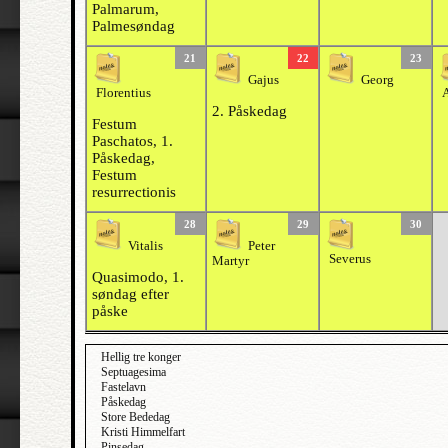
Palmarum,
Palmesøndag
21
22
23
Gajus
Georg
Florentius
A
2. Påskedag
Festum
Paschatos, 1.
Påskedag,
Festum
resurrectionis
28
29
30
Vitalis
Peter
Severus
Martyr
Quasimodo, 1.
søndag efter
påske
Hellig tre konger
Septuagesima
Fastelavn
Påskedag
Store Bededag
Kristi Himmelfart
Pinsedag