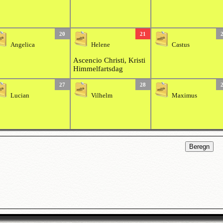
20
21
Angelica
Helene
Castus
Ascencio Christi, Kristi
Himmelfartsdag
27
28
Lucian
Vilhelm
Maximus
Beregn