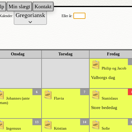
lp
Min slægt
Kontakt
Kalender:
Eller år:
Onsdag
Torsdag
Fredag
Philip og Jacob
Valborgs dag
6
7
Johannes (ante
Flavia
Stanislaus
rtam)
Store bededag
13
14
Ingenuus
Kristian
Sofie