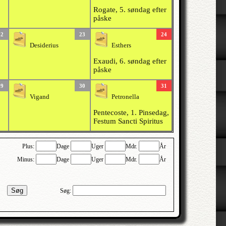
Rogate, 5. søndag efter
påske
22
23
24
Desiderius
Esthers
Exaudi, 6. søndag efter
påske
29
30
31
Vigand
Petronella
Pentecoste, 1. Pinsedag,
Festum Sancti Spiritus
Plus:
Dage
Uger
Mdr.
År
Minus:
Dage
Uger
Mdr.
År
Søg
Søg: