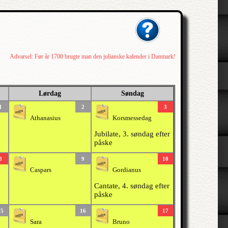
Advarsel: Før år 1700 brugte man den julianske kalender i Danmark!
Lørdag
Søndag
1
2
3
Athanasius
Korsmessedag
Jubilate, 3. søndag efter
påske
8
9
10
Caspars
Gordianus
Cantate, 4. søndag efter
påske
15
16
17
Sara
Bruno