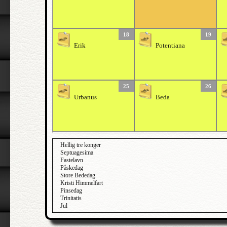
18
19
Erik
Potentiana
25
26
Urbanus
Beda
Hellig tre konger
Septuagesima
Fastelavn
Påskedag
Store Bededag
Kristi Himmelfart
Pinsedag
Trinitatis
Jul