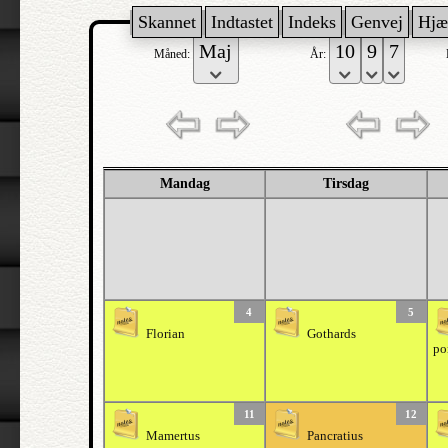
Skannet
Indtastet
Indeks
Genvej
Hjæ
Måned:
År:
Mandag
Tirsdag
4
5
Florian
Gothards
po
11
12
Mamertus
Pancratius