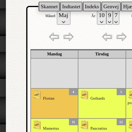
Skannet
Indtastet
Indeks
Genvej
Hjæ
Måned:
År:
Mandag
Tirsdag
4
5
Florian
Gothards
po
11
12
Mamertus
Pancratius