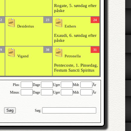
Rogate, 5. søndag efter
påske
22
23
24
Desiderius
Esthers
Exaudi, 6. søndag efter
påske
29
30
31
Vigand
Petronella
Pentecoste, 1. Pinsedag,
Festum Sancti Spiritus
Plus:
Dage
Uger
Mdr.
År
Minus:
Dage
Uger
Mdr.
År
Søg
Søg: