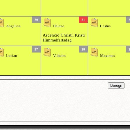
20
21
Angelica
Helene
Castus
Ascencio Christi, Kristi
Himmelfartsdag
27
28
Lucian
Vilhelm
Maximus
Beregn