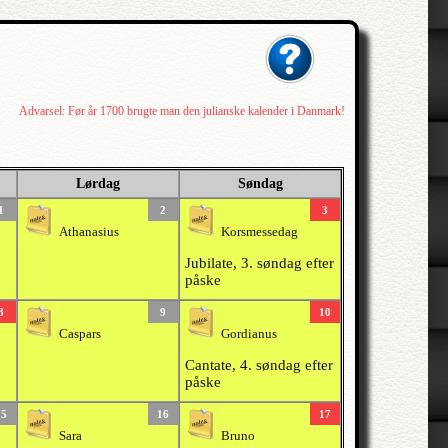
Advarsel: Før år 1700 brugte man den julianske kalender i Danmark!
Lørdag
Søndag
1
2
3
Athanasius
Korsmessedag
Jubilate, 3. søndag efter
påske
8
9
10
Caspars
Gordianus
Cantate, 4. søndag efter
påske
15
16
17
Sara
Bruno