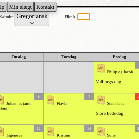
lp
Min slægt
Kontakt
Kalender:
Eller år:
Onsdag
Torsdag
Fredag
Philip og Jacob
Valborgs dag
6
7
Johannes (ante
Flavia
Stanislaus
rtam)
Store bededag
13
14
Ingenuus
Kristian
Sofie