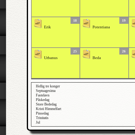
18
19
Erik
Potentiana
25
26
Urbanus
Beda
Hellig tre konger
Septuagesima
Fastelavn
Påskedag
Store Bededag
Kristi Himmelfart
Pinsedag
Trinitatis
Jul