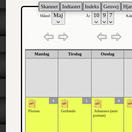
Skannet
Indtastet
Indeks
Genvej
Hjæ
Måned:
År:
Kal
Mandag
Tirsdag
Onsdag
4
5
6
Florian
Gothards
Johannes (ante
portam)