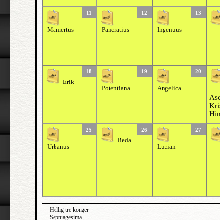
11
12
13
Mamertus
Pancratius
Ingenuus
18
19
20
Erik
Potentiana
Angelica
Asc
Kri
Him
25
26
27
Beda
Urbanus
Lucian
Hellig tre konger
Septuagesima