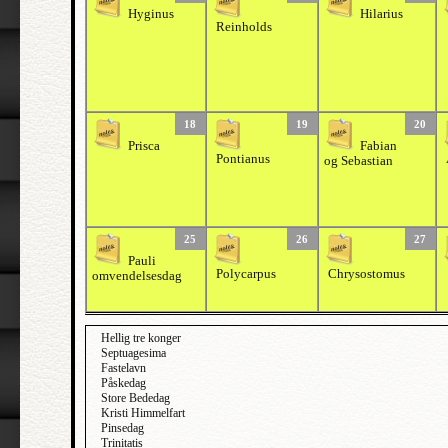
Hyginus
Hilarius
Reinholds
18
19
20
Prisca
Fabian
Pontianus
og Sebastian
25
26
27
Pauli
Polycarpus
Chrysostomus
omvendelsesdag
Hellig tre konger
Septuagesima
Fastelavn
Påskedag
Store Bededag
Kristi Himmelfart
Pinsedag
Trinitatis