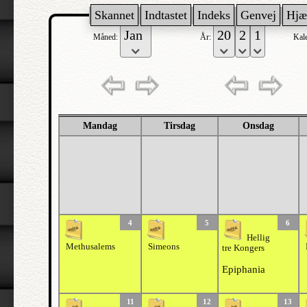
Skannet
Indtastet
Indeks
Genvej
Hjæ
Måned:
År:
Kal
Mandag
Tirsdag
Onsdag
4
5
6
Hellig
Methusalems
Simeons
tre Kongers
Epiphania
11
12
13