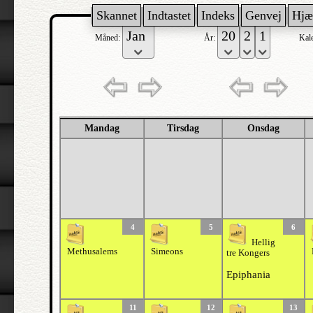
Skannet
Indtastet
Indeks
Genvej
Hjæ
Måned:
År:
Kal
Mandag
Tirsdag
Onsdag
4
5
6
Hellig
Methusalems
Simeons
tre Kongers
Epiphania
11
12
13