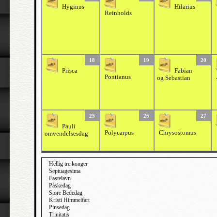
Hyginus
Hilarius
Reinholds
18
19
20
Prisca
Fabian
Pontianus
og Sebastian
25
26
27
Pauli
Polycarpus
Chrysostomus
omvendelsesdag
Hellig tre konger
Septuagesima
Fastelavn
Påskedag
Store Bededag
Kristi Himmelfart
Pinsedag
Trinitatis