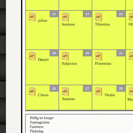
12
13
14
julius
Justinus
Tiburtius
Ol
19
20
21
Daniel
Sulpicius
Florentius
26
27
28
Cletus
Vitalis
Ananias
Mar
Hellig tre konger
Septuagesima
Fastelavn
Påskedag