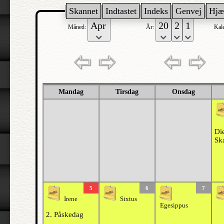
Skannet
Indtastet
Indeks
Genvej
Hjæ
Måned:
År:
Kal
Mandag
Tirsdag
Onsdag
Di
Sk
5
6
7
Irene
Sixtus
Egesippus
2. Påskedag