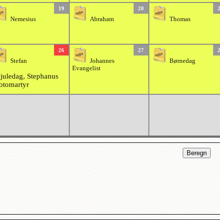
19
20
Nemesius
Abraham
Thomas
26
27
Stefan
Johannes
Børnedag
Evangelist
 juledag, Stephanus
otomartyr
Beregn