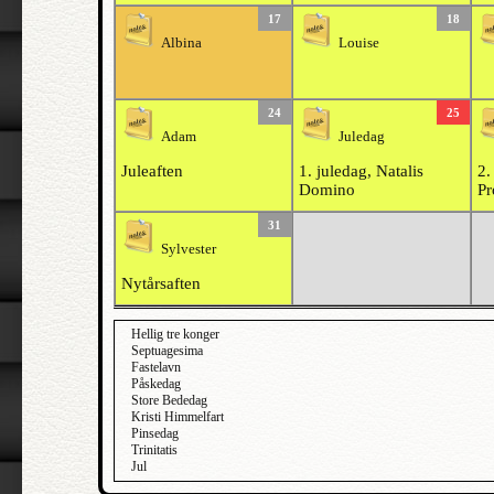
17
18
Albina
Louise
24
25
Adam
Juledag
Juleaften
1. juledag, Natalis
2.
Domino
Pr
31
Sylvester
Nytårsaften
Hellig tre konger
Septuagesima
Fastelavn
Påskedag
Store Bededag
Kristi Himmelfart
Pinsedag
Trinitatis
Jul