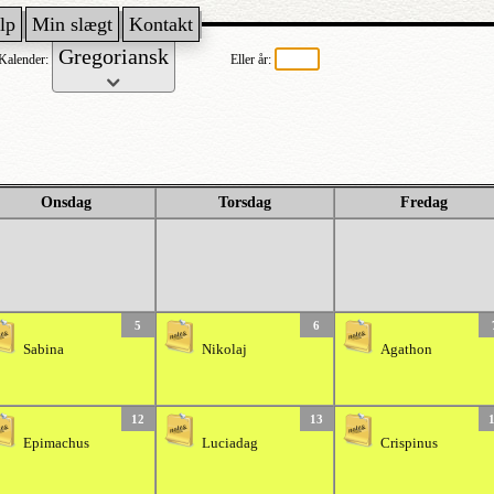
lp
Min slægt
Kontakt
Kalender:
Eller år:
Onsdag
Torsdag
Fredag
5
6
Sabina
Nikolaj
Agathon
12
13
Epimachus
Luciadag
Crispinus