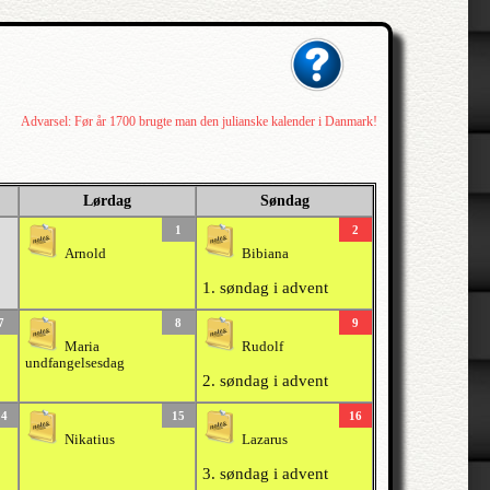
Advarsel: Før år 1700 brugte man den julianske kalender i Danmark!
Lørdag
Søndag
1
2
Arnold
Bibiana
1. søndag i advent
7
8
9
Maria
Rudolf
undfangelsesdag
2. søndag i advent
14
15
16
Nikatius
Lazarus
3. søndag i advent