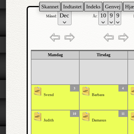
Skannet
Indtastet
Indeks
Genvej
Hjæ
Måned:
År:
Mandag
Tirsdag
3
4
Svend
Barbara
10
11
Judith
Damasus