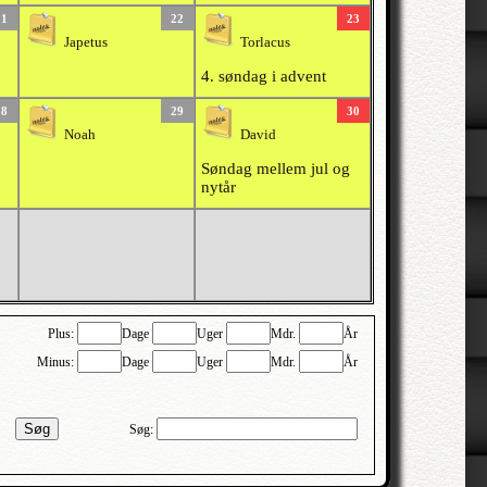
21
22
23
Japetus
Torlacus
4. søndag i advent
28
29
30
Noah
David
Søndag mellem jul og
nytår
Plus:
Dage
Uger
Mdr.
År
Minus:
Dage
Uger
Mdr.
År
Søg
Søg: