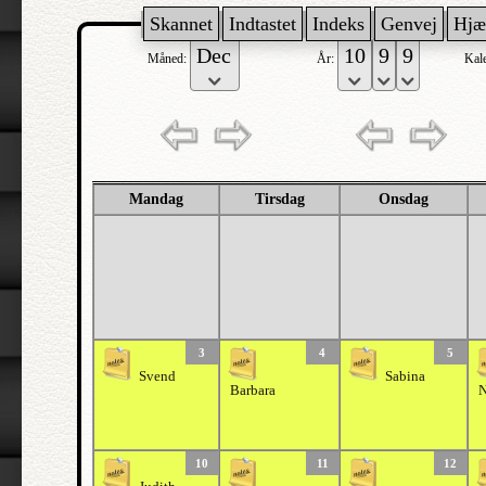
Skannet
Indtastet
Indeks
Genvej
Hjæ
Måned:
År:
Kal
Mandag
Tirsdag
Onsdag
3
4
5
Svend
Sabina
Barbara
N
10
11
12