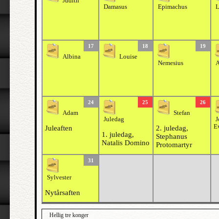
Judith
Damasus
Epimachus
L
17
18
19
Albina
Louise
Nemesius
A
24
25
26
Adam
Stefan
Juledag
J
E
Juleaften
2. juledag,
1. juledag,
Stephanus
Natalis Domino
Protomartyr
31
Sylvester
Nytårsaften
Hellig tre konger