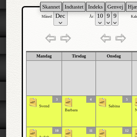
Skannet
Indtastet
Indeks
Genvej
Hjæ
Måned:
År:
Kal
Mandag
Tirsdag
Onsdag
3
4
5
Svend
Sabina
Barbara
N
10
11
12