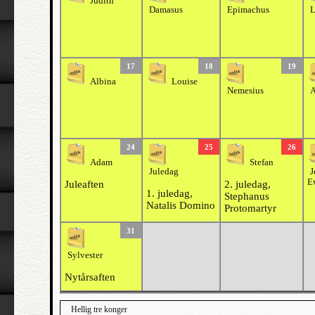
Judith
Damasus
Epimachus
L
17
18
19
Albina
Louise
Nemesius
A
24
25
26
Adam
Stefan
Juledag
J
E
Juleaften
2. juledag,
1. juledag,
Stephanus
Natalis Domino
Protomartyr
31
Sylvester
Nytårsaften
Hellig tre konger