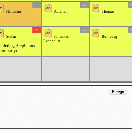
19
20
Nemesius
Abraham
Thomas
26
27
Stefan
Johannes
Børnedag
Evangelist
 juledag, Stephanus
otomartyr
Beregn