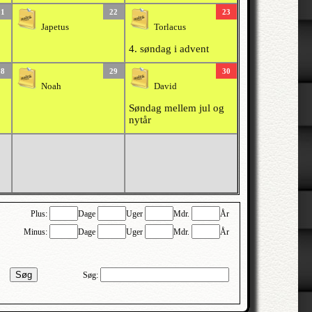
21
22
23
Japetus
Torlacus
4. søndag i advent
28
29
30
Noah
David
Søndag mellem jul og
nytår
Plus:
Dage
Uger
Mdr.
År
Minus:
Dage
Uger
Mdr.
År
Søg
Søg: