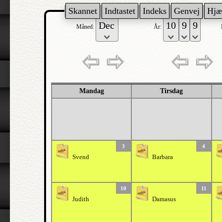
Skannet
Indtastet
Indeks
Genvej
Hjæ
Måned:
År:
Mandag
Tirsdag
3
4
Svend
Barbara
10
11
Judith
Damasus