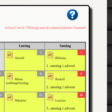
Advarsel: Før år 1700 brugte man den julianske kalender i Danmark!
Lørdag
Søndag
1
2
Arnold
Bibiana
1. søndag i advent
7
8
9
Maria
Rudolf
undfangelsesdag
2. søndag i advent
14
15
16
Nikatius
Lazarus
3. søndag i advent