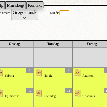
lp
Min slægt
Kontakt
Kalender:
Eller år:
Onsdag
Torsdag
Fredag
5
6
Sabina
Nikolaj
Agathon
12
13
Epimachus
Luciadag
Crispinus