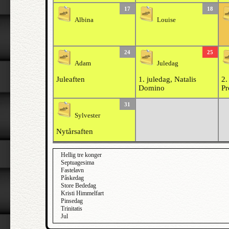
17
18
Albina
Louise
24
25
Adam
Juledag
Juleaften
1. juledag, Natalis
2.
Domino
Pr
31
Sylvester
Nytårsaften
Hellig tre konger
Septuagesima
Fastelavn
Påskedag
Store Bededag
Kristi Himmelfart
Pinsedag
Trinitatis
Jul