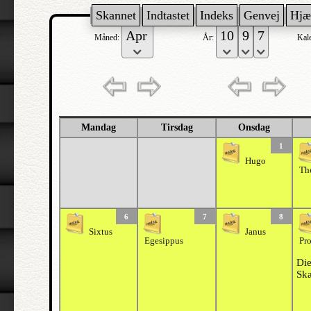
Skannet
Indtastet
Indeks
Genvej
Hjæ
Måned:
År:
Kal
Mandag
Tirsdag
Onsdag
1
Hugo
Th
6
7
8
Sixtus
Janus
Egesippus
Pr
Die
Skæ