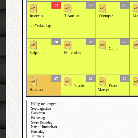
13
14
15
Justinus
Tiburtius
Olympia
Ma
2. Påskedag
20
21
22
Gajus
Sulpicius
Florentius
27
28
29
Vitalis
Peter
Ananias
Martyr
Hellig tre konger
Septuagesima
Fastelavn
Påskedag
Store Bededag
Kristi Himmelfart
Pinsedag
Trinitatis