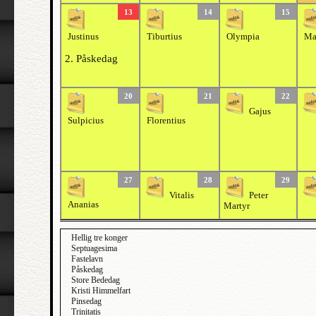
13
14
15
Justinus
Tiburtius
Olympia
Ma
2. Påskedag
20
21
22
Gajus
Sulpicius
Florentius
27
28
29
Vitalis
Peter
Ananias
Martyr
Hellig tre konger
Septuagesima
Fastelavn
Påskedag
Store Bededag
Kristi Himmelfart
Pinsedag
Trinitatis