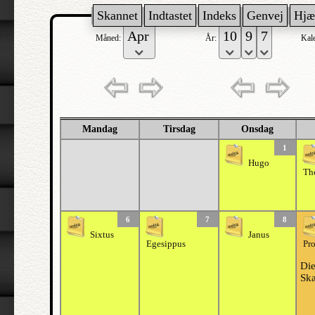
Skannet
Indtastet
Indeks
Genvej
Hjæ
Måned:
År:
Kal
Mandag
Tirsdag
Onsdag
1
Hugo
Th
6
7
8
Sixtus
Janus
Egesippus
Pr
Die
Skæ