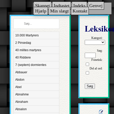
Skannet
Indtastet
Indeks
Genvej
Hjælp
Min slægt
Kontakt
Leksiko
10.000 Martyrers
Kategori:
2 Pinsedag
40 milites martyres
Søg:
40 Riddere
Fonetisk:
7 (septem) dormientes
Del af ord:
Abbauer
Abdon
Søg
Abel
Abnahme
Abraham
Absalon