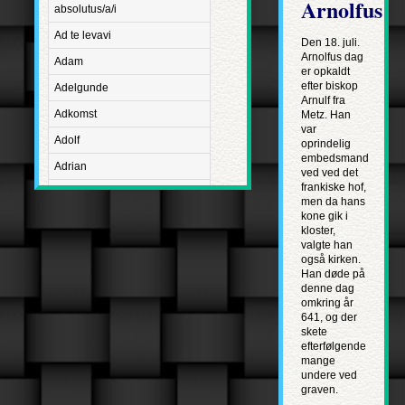
Arnolfus
absolutus/a/i
Ad te levavi
Den 18. juli.
Arnolfus dag
Adam
er opkaldt
efter biskop
Adelgunde
Arnulf fra
Adkomst
Metz. Han
var
Adolf
oprindelig
embedsmand
Adrian
ved ved det
frankiske hof,
Advent
men da hans
kone gik i
Adventus Domini
kloster,
valgte han
Aetatis suae
også kirken.
Aftægt
Han døde på
denne dag
Agapetus
omkring år
641, og der
Agathe
skete
efterfølgende
Agathon
mange
undere ved
Agnes
graven.
Albanus