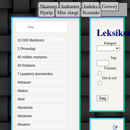
Skannet
Indtastet
Indeks
Genvej
Hjælp
Min slægt
Kontakt
Leksiko
10.000 Martyrers
Kategori:
2 Pinsedag
40 milites martyres
Søg:
40 Riddere
Fonetisk:
7 (septem) dormientes
Del af ord:
Abbauer
Abdon
Søg
Abel
Abnahme
Abraham
Absalon