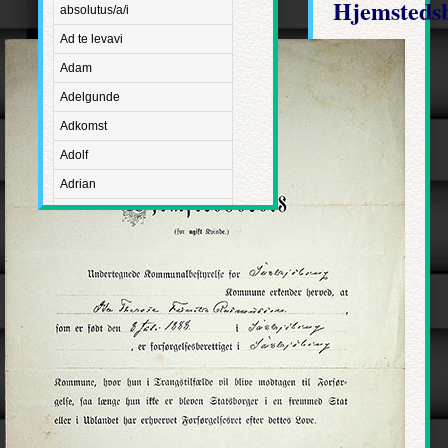
Hjemstedsb
absolutus/a/i
Ad te levavi
Adam
Adelgunde
Adkomst
Adolf
Adrian
Advent
Adventus Domini
Aetatis suae
Aftægt
Agapetus
Agathe
Agathon
Agnes
Albanus