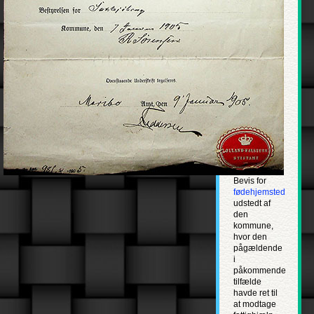
Albertus
Albina
Albinus
Album
Alen
Alexander
Alexius
Alle Helgen
Bevis for
Alle Sjæle
fødehjemsted
Allehelgen
udstedt af
den
Amalie
kommune,
hvor den
Amandus
pågældende
i
Ambrosius
påkommende
tilfælde
Amme
havde ret til
Ammon
at modtage