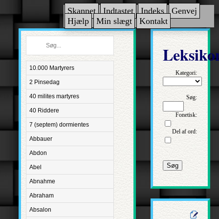
Skannet
Indtastet
Indeks
Genvej
Hjælp
Min slægt
Kontakt
Leksiko
10.000 Martyrers
Kategori:
2 Pinsedag
40 milites martyres
Søg:
40 Riddere
Fonetisk:
7 (septem) dormientes
Del af ord:
Abbauer
Abdon
Søg
Abel
Abnahme
Abraham
Absalon