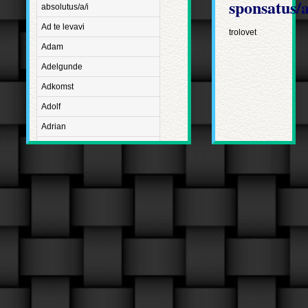
sponsatus/a
absolutus/a/i
Ad te levavi
trolovet
Adam
Adelgunde
Adkomst
Adolf
Adrian
Advent
Adventus Domini
Aetatis suae
Aftægt
Agapetus
Agathe
Agathon
Agnes
Albanus