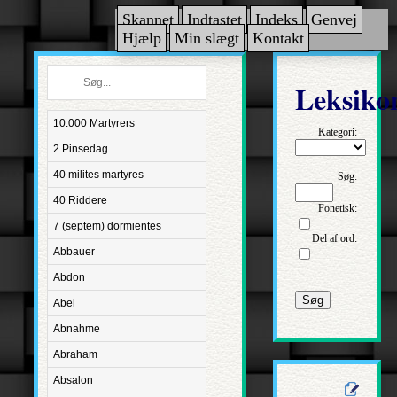
Skannet
Indtastet
Indeks
Genvej
Hjælp
Min slægt
Kontakt
Leksiko
10.000 Martyrers
Kategori:
2 Pinsedag
40 milites martyres
Søg:
40 Riddere
Fonetisk:
7 (septem) dormientes
Del af ord:
Abbauer
Abdon
Søg
Abel
Abnahme
Abraham
Absalon