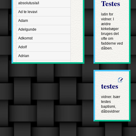
Testes
absolutus/a/i
Ad te levavi
latin for
vidner. I
Adam
ældre
kirkebøger
Adelgunde
bruges det
Adkomst
ofte om
fadderne ved
Adolf
dåben.
Adrian
Advent
Adventus Domini
Aetatis suae
testes
Aftægt
vidner. Især
Agapetus
testes
baptismi,
Agathe
dåbsvidner
Agathon
Agnes
Albanus