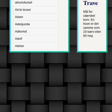
Trave
absolutus/a/i
Ad te levavi
Mål for
utærsket
Adam
korn. En
trave er det
Adelgunde
samme som
Adkomst
20 kærv eller
60 neg.
Adolf
Adrian
Advent
Adventus Domini
Aetatis suae
Aftægt
Agapetus
Agathe
Agathon
Agnes
Albanus