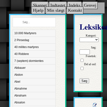
Skannet
Indtastet
Indeks
Genvej
Hjælp
Min slægt
Kontakt
Leksiko
10.000 Martyrers
Kategori:
2 Pinsedag
40 milites martyres
Søg:
40 Riddere
Fonetisk:
7 (septem) dormientes
Del af ord:
Abbauer
Abdon
Søg
Abel
Abnahme
Abraham
Absalon