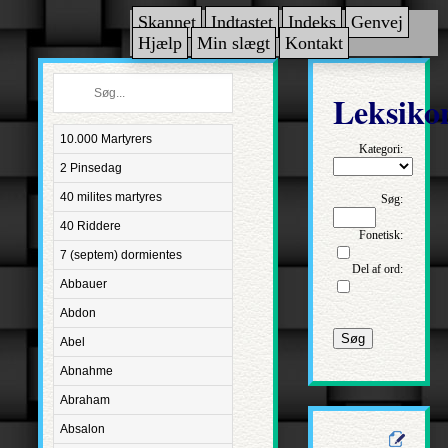
Skannet
Indtastet
Indeks
Genvej
Hjælp
Min slægt
Kontakt
Leksiko
10.000 Martyrers
Kategori:
2 Pinsedag
40 milites martyres
Søg:
40 Riddere
Fonetisk:
7 (septem) dormientes
Del af ord:
Abbauer
Abdon
Søg
Abel
Abnahme
Abraham
Absalon