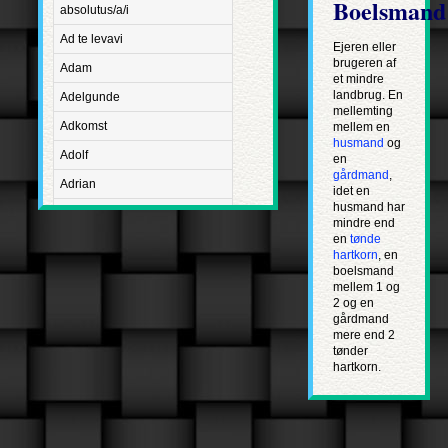
Boelsmand
absolutus/a/i
Ad te levavi
Ejeren eller
brugeren af
Adam
et mindre
landbrug. En
Adelgunde
mellemting
Adkomst
mellem en
husmand
og
Adolf
en
gårdmand
,
Adrian
idet en
husmand har
Advent
mindre end
en
tønde
Adventus Domini
hartkorn
, en
boelsmand
Aetatis suae
mellem 1 og
Aftægt
2 og en
gårdmand
Agapetus
mere end 2
tønder
Agathe
hartkorn.
Agathon
Agnes
Albanus