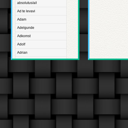
absolutus/a/i
Ad te levavi
Adam
Adelgunde
Adkomst
Adolf
Adrian
Advent
Adventus Domini
Aetatis suae
Aftægt
Agapetus
Agathe
Agathon
Agnes
Albanus