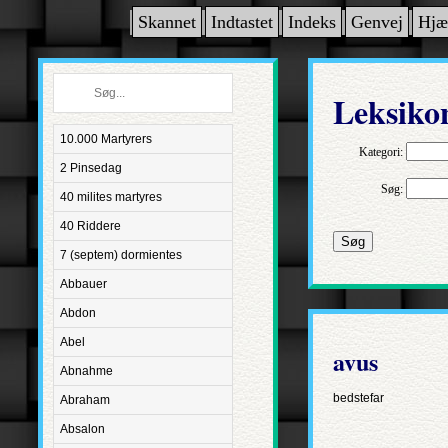
Skannet
Indtastet
Indeks
Genvej
Hjæ
Leksiko
10.000 Martyrers
Kategori:
2 Pinsedag
Søg:
40 milites martyres
40 Riddere
Søg
7 (septem) dormientes
Abbauer
Abdon
Abel
avus
Abnahme
bedstefar
Abraham
Absalon