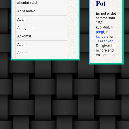
Pot
absolutus/a/i
Ad te levavi
En pot er det
samme som
Adam
1/32
kubikfod, 4
Adelgunde
pægl
, ½
Adkomst
kande
eller
1/39
anker
.
Adolf
Det giver lidt
mindre end
Adrian
en liter.
Advent
Adventus Domini
Aetatis suae
Aftægt
Agapetus
Agathe
Agathon
Agnes
Albanus