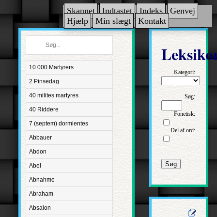
Skannet
Indtastet
Indeks
Genvej
Hjælp
Min slægt
Kontakt
Leksiko
10.000 Martyrers
Kategori:
2 Pinsedag
40 milites martyres
Søg:
40 Riddere
Fonetisk:
7 (septem) dormientes
Del af ord:
Abbauer
Abdon
Søg
Abel
Abnahme
Abraham
Absalon