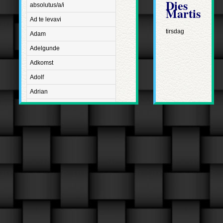
Dies
absolutus/a/i
Martis
Ad te levavi
tirsdag
Adam
Adelgunde
Adkomst
Adolf
Adrian
Advent
Adventus Domini
Aetatis suae
Aftægt
Agapetus
Agathe
Agathon
Agnes
Albanus