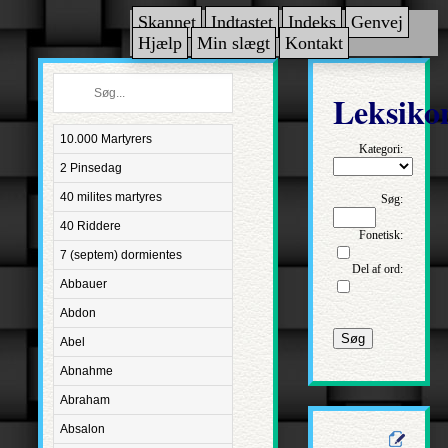
Skannet
Indtastet
Indeks
Genvej
Hjælp
Min slægt
Kontakt
Leksiko
10.000 Martyrers
Kategori:
2 Pinsedag
40 milites martyres
Søg:
40 Riddere
Fonetisk:
7 (septem) dormientes
Del af ord:
Abbauer
Abdon
Søg
Abel
Abnahme
Abraham
Absalon