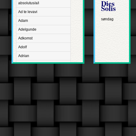
Dies
absolutus/a/i
Solis
Ad te levavi
søndag
Adam
Adelgunde
Adkomst
Adolf
Adrian
Advent
Adventus Domini
Aetatis suae
Aftægt
Agapetus
Agathe
Agathon
Agnes
Albanus