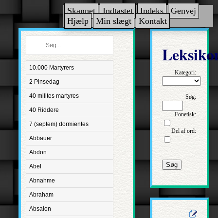
Skannet
Indtastet
Indeks
Genvej
Hjælp
Min slægt
Kontakt
Leksiko
10.000 Martyrers
Kategori:
2 Pinsedag
40 milites martyres
Søg:
40 Riddere
Fonetisk:
7 (septem) dormientes
Del af ord:
Abbauer
Abdon
Søg
Abel
Abnahme
Abraham
Absalon