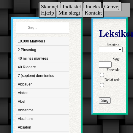
Skannet
Indtastet
Indeks
Genvej
Hjælp
Min slægt
Kontakt
Leksiko
10.000 Martyrers
Kategori:
2 Pinsedag
40 milites martyres
Søg:
40 Riddere
Fonetisk:
7 (septem) dormientes
Del af ord:
Abbauer
Abdon
Søg
Abel
Abnahme
Abraham
Absalon