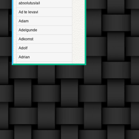
absolutus/a/i
Ad te levavi
Adam
Adelgunde
Adkomst
Adolf
Adrian
Advent
Adventus Domini
Aetatis suae
Aftægt
Agapetus
Agathe
Agathon
Agnes
Albanus