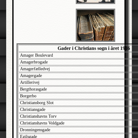
Agersøgade
Agertoften
Aggersborggade
Aggersvoldvej
Aggervej
Agnetevej
Gader i Christians sogn i året 1916
Ahlefeldtsgade
Amager Boulevard
Amagerbrogade
Ahlmannsalle
Amagerfælledvej
Ahlmannsgade
Amagergade
Ahornsgade
Artillerivej
Ahrenkildesalle
Bergthorasgade
Borgerbo
Ahrensbergsgade
Christiansborg Slot
Ajasalle
Christiansgade
Akacievej
Christianshavns Torv
Christianshavns Voldgade
Aktæonsalle
Dronningensgade
Albaniensgade
Egilsgade