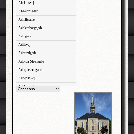
Abrikosvej
Absalonsgade
Achillesalle
Adelersborggade
Adelgade
Adilsvej
Admiralgade
Adolph Steensalle
Adolphsensgade
Adolphsvej
Adriansvej
Aftenbakken
Agavevej
Agerlandsvej
Agermosen
Agerskovvej