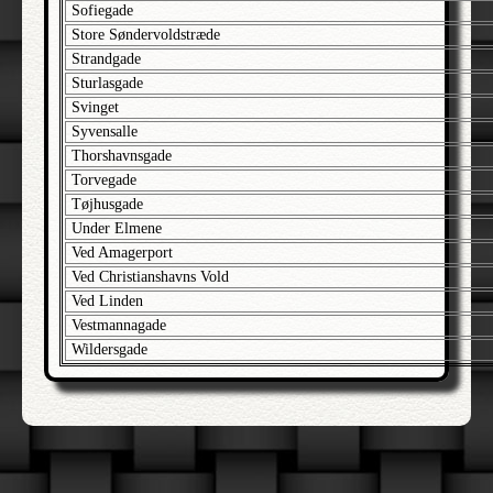
Alsgade
Sofiegade
Store Søndervoldstræde
Alsikemarken
Strandgade
Alstedvej
Sturlasgade
Amacivej
Svinget
Syvensalle
Amager Boulevard
Thorshavnsgade
Amager Landevej
Torvegade
Amager Torv
Tøjhusgade
Amagerbro
Under Elmene
Ved Amagerport
Amagerbrogade
Ved Christianshavns Vold
Amagerfælledvej
Ved Linden
Amagergade
Vestmannagade
Amagerstrandvej
Wildersgade
Amagerstræde
Amagertorv
Amalie Skramsalle
Amaliegade