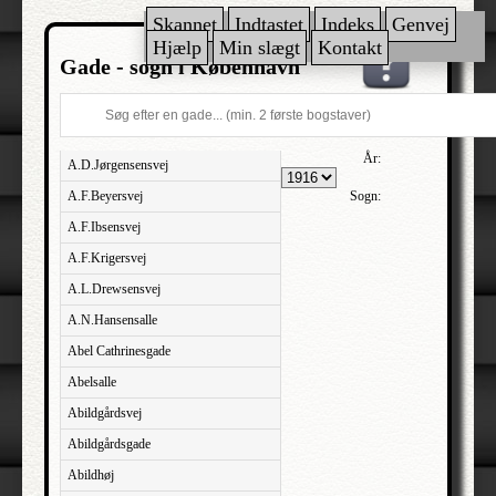
Skannet
Indtastet
Indeks
Genvej
Hjælp
Min slægt
Kontakt
Gade - sogn i København
År:
A.D.Jørgensensvej
A.F.Beyersvej
Sogn:
A.F.Ibsensvej
A.F.Krigersvej
A.L.Drewsensvej
A.N.Hansensalle
Abel Cathrinesgade
Abelsalle
Abildgårdsvej
Abildgårdsgade
Abildhøj