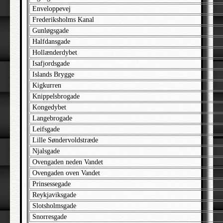
Alderdomsalle
Enveloppevej
Alderdomsvej
Frederiksholms Kanal
Gunløgsgade
Aldersrogade
Halfdansgade
Alderstrøst Passage
Hollænderdybet
Alexandervej
Isafjordsgade
Alexandravej
Islands Brygge
Kigkurren
Alfred Sørensensalle
Knippelsbrogade
Alhambravej
Kongedybet
Alleen
Langebrogade
Leifsgade
Allegade
Lille Søndervoldstræde
Allersgade
Njalsgade
Allingevej
Ovengaden neden Vandet
Almevej
Ovengaden oven Vandet
Prinsessegade
Almindingen
Reykjaviksgade
Alperosevej
Slotsholmsgade
Alrunevej
Snorresgade