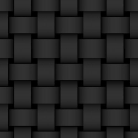
Amalienborgplads
Amalievej
Ambraalle
Amerikavej
Amicisvej
Ammentorpsvej
Amorinvej
Amsterdamvej
Anchersvej
Andebakkesti
Andemosevej
Anders Henriksensgade
Andersen Nexøsvej
Andestien
Andreas Bjørnsgade
Andreasvej