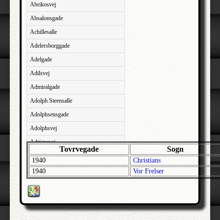
Abrikosvej
Absalonsgade
Achillesalle
Adelersborggade
Adelgade
Adilsvej
Admiralgade
Adolph Steensalle
Adolphsensgade
Adolphsvej
Adriansvej
Tovrvegade
Sogn
Aftenbakken
1940
Christians
Agavevej
1940
Vor Frelser
Agerlandsvej
Agermosen
Agerskovvej