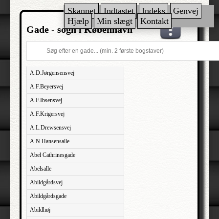
Skannet
Indtastet
Indeks
Genvej
Hjælp
Min slægt
Kontakt
Gade - sogn i København
A.D.Jørgensensvej
A.F.Beyersvej
A.F.Ibsensvej
A.F.Krigersvej
A.L.Drewsensvej
A.N.Hansensalle
Abel Cathrinesgade
Abelsalle
Abildgårdsvej
Abildgårdsgade
Abildhøj