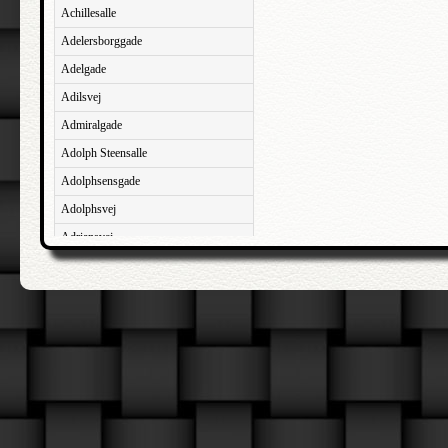
Achillesalle
Adelersborggade
Adelgade
Adilsvej
Admiralgade
Adolph Steensalle
Adolphsensgade
Adolphsvej
Adriansvej
Aftenbakken
Agavevej
Agerlandsvej
Agermosen
Agerskovvej
Agersøgade
Agertoften