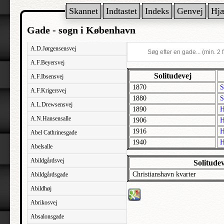
Skannet
Indtastet
Indeks
Genvej
Hj
Gade - sogn i København
A.D.Jørgensensvej
A.F.Beyersvej
Solitudevej
A.F.Ibsensvej
1870
S
A.F.Krigersvej
1880
S
A.L.Drewsensvej
1890
H
A.N.Hansensalle
1906
H
1916
H
Abel Cathrinesgade
1940
H
Abelsalle
Abildgårdsvej
Solitudev
Christianshavn kvarter
Abildgårdsgade
Abildhøj
Abrikosvej
Absalonsgade