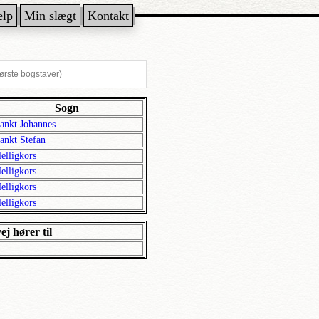
ælp
Min slægt
Kontakt
Sogn
ankt Johannes
ankt Stefan
elligkors
elligkors
elligkors
elligkors
ej hører til