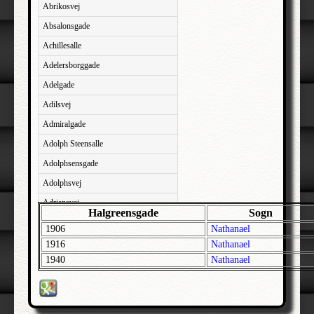
Abrikosvej
Absalonsgade
Achillesalle
Adelersborggade
Adelgade
Adilsvej
Admiralgade
Adolph Steensalle
Adolphsensgade
Adolphsvej
Adriansvej
Halgreensgade
Sogn
Aftenbakken
1906
Nathanael
Agavevej
1916
Nathanael
1940
Nathanael
Agerlandsvej
Agermosen
Agerskovvej