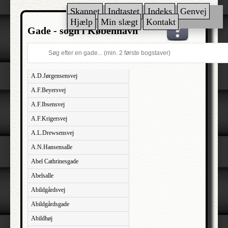
Skannet
Indtastet
Indeks
Genvej
Hjælp
Min slægt
Kontakt
Gade - sogn i København
A.D.Jørgensensvej
A.F.Beyersvej
A.F.Ibsensvej
A.F.Krigersvej
A.L.Drewsensvej
A.N.Hansensalle
Abel Cathrinesgade
Abelsalle
Abildgårdsvej
Abildgårdsgade
Abildhøj