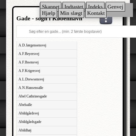
Skannet
Indtastet
Indeks
Genvej
Hjælp
Min slægt
Kontakt
Gade - sogn i København
A.D.Jørgensensvej
A.F.Beyersvej
A.F.Ibsensvej
A.F.Krigersvej
A.L.Drewsensvej
A.N.Hansensalle
Abel Cathrinesgade
Abelsalle
Abildgårdsvej
Abildgårdsgade
Abildhøj