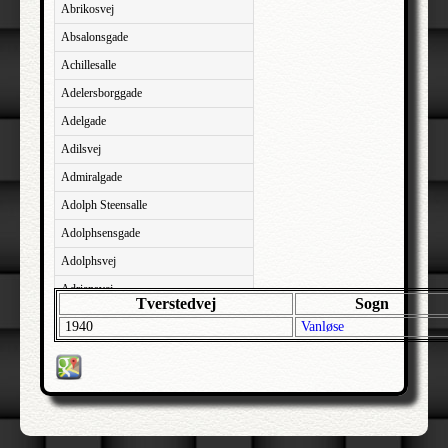
Abrikosvej
Absalonsgade
Achillesalle
Adelersborggade
Adelgade
Adilsvej
Admiralgade
Adolph Steensalle
Adolphsensgade
Adolphsvej
Adriansvej
Tverstedvej
Sogn
Aftenbakken
1940
Vanløse
Agavevej
Agerlandsvej
Agermosen
Agerskovvej