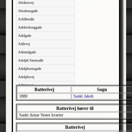
Abrikosvej
Absalonsgade
Achillesalle
Adelersborggade
Adelgade
Adilsvej
Admiralgade
Adolph Steensalle
Adolphsensgade
Adolphsvej
Adriansvej
Batterivej
Sogn
Aftenbakken
1880
Sankt Jakob
Agavevej
Batterivej hører til
Agerlandsvej
Sankt Annæ Vester kvarter
Agermosen
Agerskovvej
Batterivej