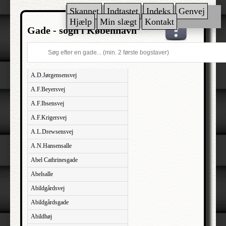
Skannet
Indtastet
Indeks
Genvej
Hjælp
Min slægt
Kontakt
Gade - sogn i København
A.D.Jørgensensvej
A.F.Beyersvej
A.F.Ibsensvej
A.F.Krigersvej
A.L.Drewsensvej
A.N.Hansensalle
Abel Cathrinesgade
Abelsalle
Abildgårdsvej
Abildgårdsgade
Abildhøj